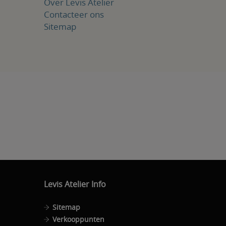
Over Levis Atelier
Contacteer ons
Sitemap
Levis Atelier Info
Sitemap
Verkooppunten