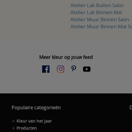
Atelier Lak Buiten Satin
Atelier Lak Binnen Mat
Atelier Muur Binnen Satin
Atelier Muur Binnen Mat S
Meer kleur op jouw feed
Populaire categorieën
D
Kleur van het jaar
Producten