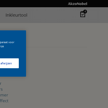
0
Inkleurtool
pparaat voor
nze
 afwijzen
ffect
r
rs
rimer
ffect