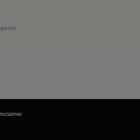
uperior
isclaimer