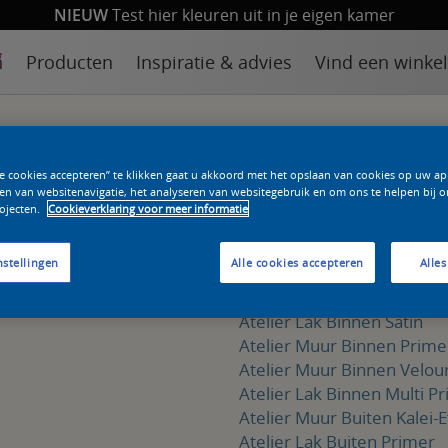
NIEUW
Test hier kleuren uit in je eigen kamer
n
Producten
Inspiratie & advies
Vind een winkel
le cookies accepteren” te klikken gaat u akkoord met het opslaan van cookies op uw a
en van websitenavigatie, het analyseren van websitegebruik en om ons te helpen bij o
ojecten.
Cookieverklaring voor meer informatie
Producten
nstellingen
Alle cookies accepteren
Alles
Atelier Muur Binnen Krijt-E
Atelier Plafond Binnen
Atelier Lak Binnen Satin
Atelier Muur Binnen Prime
Atelier Muur Binnen Velou
Atelier Lak Binnen Multi P
Atelier Muur Buiten Kalei-E
Atelier Lak Buiten Primer