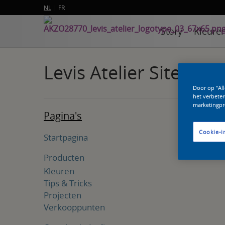
NL
FR
Story
Kleure
Levis Atelier Sitemap
Door op “Al
het verbeter
marketingpr
Pagina's
Cookie-i
Startpagina
Producten
Kleuren
Tips & Tricks
Projecten
Verkooppunten