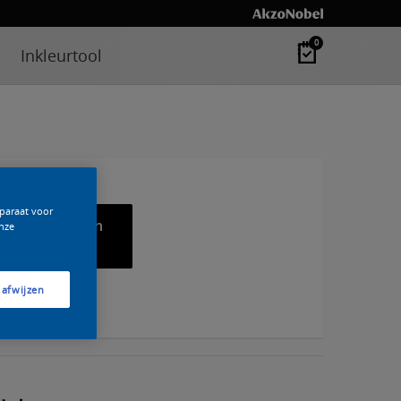
0
Inkleurtool
pparaat voor
Voeg toe aan
nze
lijst
 afwijzen