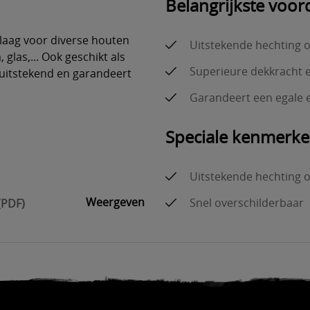
Belangrijkste voor
aag voor diverse houten
Uitstekende hechting 
glas,... Ook geschikt als
Superieure dekkracht
 uitstekend en garandeert
Garandeert een egale e
Speciale kenmerk
Uitstekende hechting 
Weergeven
Snel overschilderbaar
(PDF)