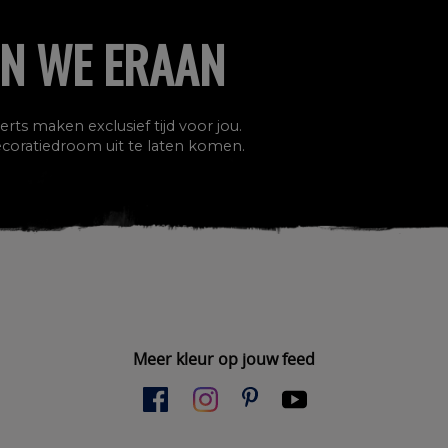
N WE ERAAN
ts maken exclusief tijd voor jou.
 decoratiedroom uit te laten komen.
Meer kleur op jouw feed