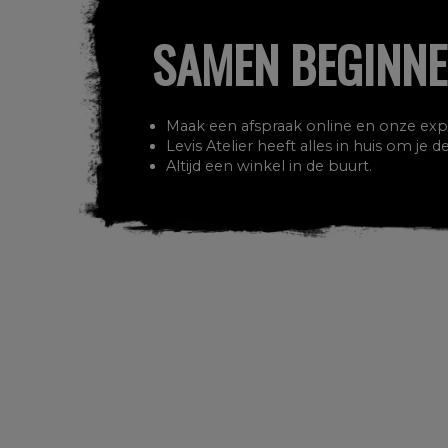
SAMEN BEGINNE
Maak een afspraak online en onze exper
Levis Atelier heeft alles in huis om je
Altijd een winkel in de buurt.