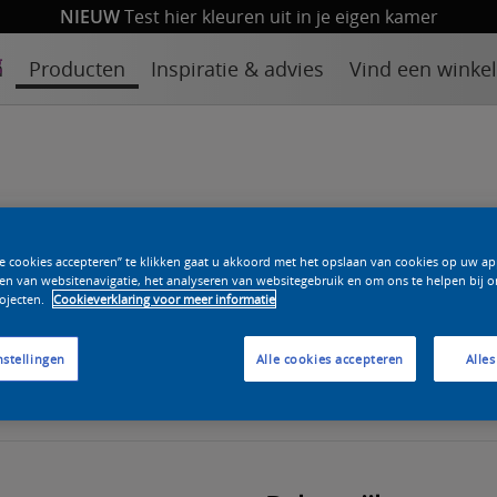
NIEUW
Test hier kleuren uit in je eigen kamer
n
Producten
Inspiratie & advies
Vind een winkel
nnen Multi Primer
le cookies accepteren” te klikken gaat u akkoord met het opslaan van cookies op uw a
rpakkingsgrootte
Vind een
en van websitenavigatie, het analyseren van websitegebruik en om ons te helpen bij o
ojecten.
Cookieverklaring voor meer informatie
verkooppunt
 L
nstellingen
Alle cookies accepteren
Alles