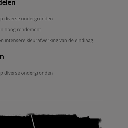
delen
op diverse ondergronden
 en hoog rendement
n intensere kleurafwerking van de eindlaag
en
op diverse ondergronden