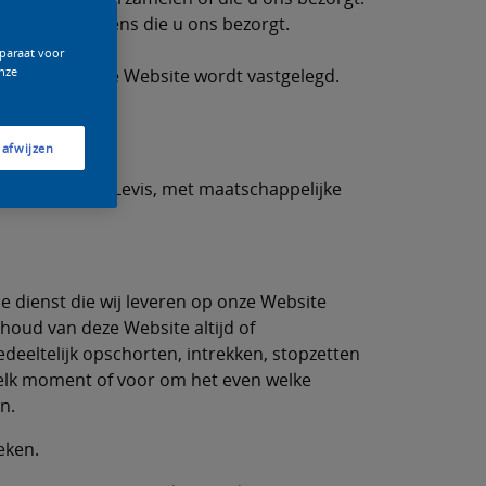
an alle gegevens die u ons bezorgt.
pparaat voor
nze
bruik van onze Website wordt vastgelegd.
 afwijzen
handelsnaam Levis, met maatschappelijke
e dienst die wij leveren op onze Website
nhoud van deze Website altijd of
eeltelijk opschorten, intrekken, stopzetten
welk moment of voor om het even welke
n.
eken.