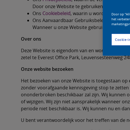
Door onze Website te gebruiken, stemt u in 
Ons
Cookiebeleid
, waarin u wordt geïnforme
Door op “Al
het verbeter
Ons Aanvaardbaar Gebruiksbeleid zoals hie
marketingpr
Wanneer u onze Website gebruikt, dient u di
Over ons
Cookie-i
Deze Website is eigendom van en wordt beheerd 
zetel te Everest Office Park, Leuvensesteenweg 24
Onze website bezoeken
Het bezoeken van onze Website is toegestaan op ee
zonder voorafgaande kennisgeving stop te zetten o
ononderbroken beschikbaar zal zijn. Wij kunnen o
of wijzigen. Wij zijn niet aansprakelijk wanneer
periode niet beschikbaar is. Wij kunnen nu en dan
U bent verantwoordelijk voor het treffen van de