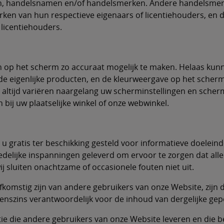
en, handelsnamen en/of handelsmerken. Andere handelsmer
ken van hun respectieve eigenaars of licentiehouders, en 
licentiehouders.
n op het scherm zo accuraat mogelijk te maken. Helaas kun
e eigenlijke producten, en de kleurweergave op het scher
altijd variëren naargelang uw scherminstellingen en scher
en bij uw plaatselijke winkel of onze webwinkel.
 gratis ter beschikking gesteld voor informatieve doeleinde
redelijke inspanningen geleverd om ervoor te zorgen dat al
j sluiten onachtzame of occasionele fouten niet uit.
fkomstig zijn van andere gebruikers van onze Website, zij
geenszins verantwoordelijk voor de inhoud van dergelijke gep
ie die andere gebruikers van onze Website leveren en die b