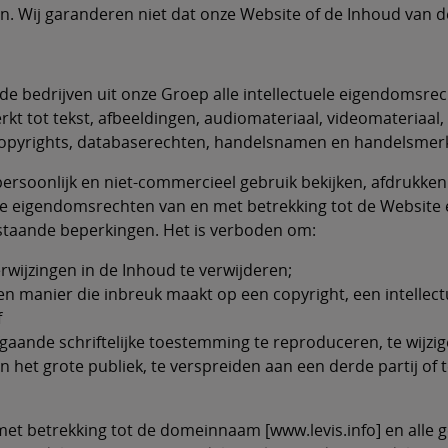
n. Wij garanderen niet dat onze Website of de Inhoud van de
f de bedrijven uit onze Groep alle intellectuele eigendomsr
rkt tot tekst, afbeeldingen, audiomateriaal, videomateriaal
e copyrights, databaserechten, handelsnamen en handelsmer
rsoonlijk en niet-commercieel gebruik bekijken, afdrukken 
ele eigendomsrechten van en met betrekking tot de Website
taande beperkingen. Het is verboden om:
wijzingen in de Inhoud te verwijderen;
en manier die inbreuk maakt op een copyright, een intelle
f
ande schriftelijke toestemming te reproduceren, te wijzigen
n het grote publiek, te verspreiden aan een derde partij o
 met betrekking tot de domeinnaam [www.levis.info] en all