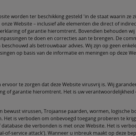
te worden ter beschikking gesteld 'in de staat waarin ze z
onze Website – inclusief alle elementen die direct of indir
e verklaring of garantie hieromtrent. Bovendien behouden wi
passingen te doen en correcties aan te brengen. De comm
 beschouwd als betrouwbaar advies. Wij zijn op geen enkel
issingen op basis van de informatie en meningen op deze Web
rvoor te zorgen dat deze Website virusvrij is. Wij garander
ng of garantie hieromtrent. Het is uw verantwoordelijkheid 
en bewust virussen, Trojaanse paarden, wormen, logische
en. Het is verboden om onbevoegd toegang proberen te krij
 database die verbonden is met onze Website. Het is verbo
al-of-service attack'). Wanneer u inbreuk maakt op deze bepa