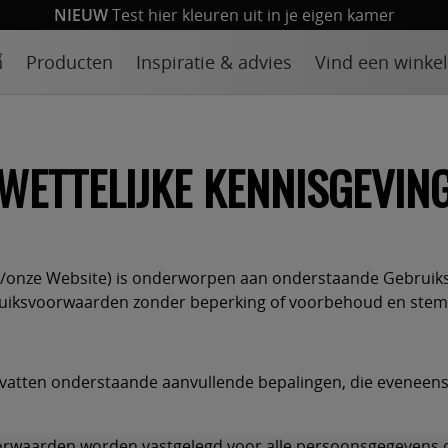
NIEUW
Test hier kleuren uit in je eigen kamer
n
Producten
Inspiratie & advies
Vind een winkel
WETTELIJKE KENNISGEVIN
ze/onze Website) is onderworpen aan onderstaande Gebrui
uiksvoorwaarden zonder beperking of voorbehoud en stemt 
atten onderstaande aanvullende bepalingen, die eveneens 
orwaarden worden vastgelegd voor alle persoonsgegevens die