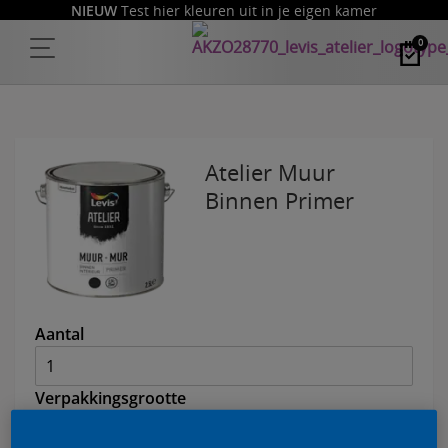
NIEUW
Test hier kleuren uit in je eigen kamer
0
Atelier Muur
Binnen Primer
Aantal
Verpakkingsgrootte
2,5 L