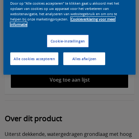
Door op “Alle cookies accepteren” te klikken gaat u akkoord met het
opslaan van cookies op uw apparaat voor het verbeteren van
websitenavigatie, het analyseren van websitegebruik en om ons te
helpen bij onze marketingprojecten.
Cookieverklaring voor meer
informatie
Selecteer een kleur voor deze verf
Cookie-instellingen
Alle cookies accepteren
Alles afwijzen
Vind een verkooppunt
Voeg toe aan lijst
Over dit product
Uiterst dekkende, watergedragen grondlaag met hoog