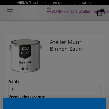
NIEUW
Test hier kleuren uit in je eigen kamer
0
Atelier Muur
Binnen Satin
Aantal
Verpakkingsgrootte
5 L