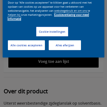
Door op “Alle cookies accepteren” te klikken gaat u akkoord met het
opslaan van cookies op uw apparaat voor het verbeteren van
websitenavigatie, het analyseren van websitegebruik en om ons te
helpen bij onze marketingprojecten.
Cookieverklaring voor meer
informatie
Selecteer een kleur voor deze verf
Cookie-instellingen
Alle cookies accepteren
Alles afwijzen
Vind een verkooppunt
Voeg toe aan lijst
Over dit product
Uiterst weersbestendige zjjdeglanslak op solventbasis.