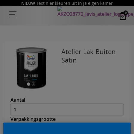
NIEUW
Test hier kleuren uit in je eigen kamer
0
Atelier Lak Buiten
Satin
Aantal
Verpakkingsgrootte
2,5 L