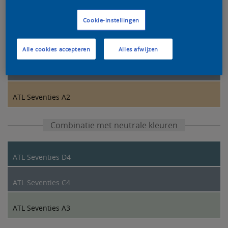
Kleurcombinatie van onze designers
Cookie-instellingen
ATL Seventies E2
Alle cookies accepteren
Alles afwijzen
ATL Seventies C4
ATL Seventies A2
Combinatie met neutrale kleuren
ATL Seventies D4
ATL Seventies C4
ATL Seventies A3