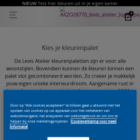
NIEUW
Test hier kleuren uit in je eigen kamer
0
Kies je kleurenpalet
De Levis Atelier kleurenpaletten zijn er voor alle
woonstijlen. Bovendien kunnen de kleuren binnen een
palet vlot gecombineerd worden. Zo creëer je makkelijk
jouw eigen unieke interieurdroom. Aangename rust in
huis of grenzeloze creativiteit die je energie geeft? Met
de kleuren van Levis Atelier heb je de vrije hand.
Door op “Alle cookies accepteren” te klikken gaat u akkoord met het
opslaan van cookies op uw apparaat voor het verbeteren van
websitenavigatie, het analyseren van websitegebruik en om ons te
Nesting in Nature
helpen bij onze marketingprojecten.
Cookieverklaring voor meer
informatie