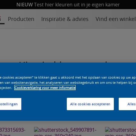
NIEUW
Test hier kleuren uit in je eigen kamer
n
Producten
Inspiratie & advies
Vind een winkel
Kies je kleurenpalet
le cookies accepteren” te klikken gaat u akkoord met het opslaan van cookies op uw a
en van websitenavigatie, het analyseren van websitegebruik en om ons te helpen bij o
r alle woonstijlen. Bovendien kunnen de kleuren binnen een
ojecten.
Cookieverklaring voor meer informatie
gename rust in huis of grenzeloze creativiteit die je energi
de vrije hand.
nstellingen
Alle cookies accepteren
Alles
Sandy Seventies
Safran Sierra