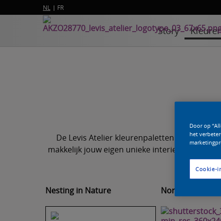
NL
FR
Story
Kleure
Door op “Al
het verbeter
De Levis Atelier kleurenpaletten zijn er voo
marketingpr
makkelijk jouw eigen unieke interieurdroom. Aan
Cookie-i
Nesting in Nature
Nordic Neutrals