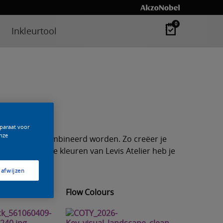
0
Inkleurtool
pparaat voor
nze
 palet vlot gecombineerd worden. Zo creëer je
e geeft? Met de kleuren van Levis Atelier heb je
 afwijzen
Flow Colours