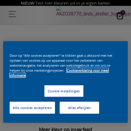
NIEUW
Test hier kleuren uit in je eigen kamer
0
DE PAGINA DIE JE PROBEERDE TE
Door op “Alle cookies accepteren” te klikken gaat u akkoord met het
opslaan van cookies op uw apparaat voor het verbeteren van
websitenavigatie, het analyseren van websitegebruik en om ons te
BEREIKEN BESTAAT NIET.
helpen bij onze marketingprojecten.
Cookieverklaring voor meer
informatie
Wellicht heb je een oude link of een typefoutje gemaakt
Cookie-instellingen
bij de invoer van het adres.
Terug naar
de homepage
Alle cookies accepteren
Alles afwijzen
Meer kleur op jouw feed