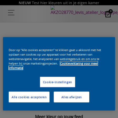
NIEUW
Test hier kleuren uit in je eigen kamer
0
DE PAGINA DIE JE PROBEERDE TE
Door op “Alle cookies accepteren” te klikken gaat u akkoord met het
opslaan van cookies op uw apparaat voor het verbeteren van
websitenavigatie, het analyseren van websitegebruik en om ons te
BEREIKEN BESTAAT NIET.
helpen bij onze marketingprojecten.
Cookieverklaring voor meer
informatie
Wellicht heb je een oude link of een typefoutje gemaakt
Cookie-instellingen
bij de invoer van het adres.
Terug naar
de homepage
Alle cookies accepteren
Alles afwijzen
Meer kleur op jouw feed