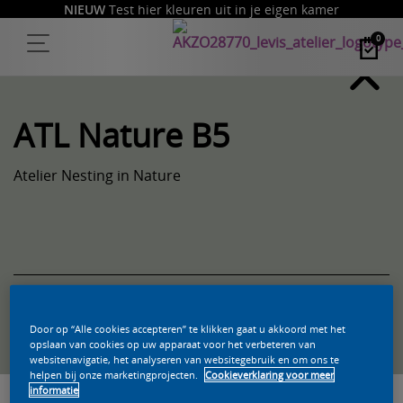
NIEUW
Test hier kleuren uit in je eigen kamer
0
ATL Nature B5
Atelier Nesting in Nature
Zoek een product in deze kleur
Door op “Alle cookies accepteren” te klikken gaat u akkoord met het
opslaan van cookies op uw apparaat voor het verbeteren van
websitenavigatie, het analyseren van websitegebruik en om ons te
helpen bij onze marketingprojecten.
Cookieverklaring voor meer
informatie