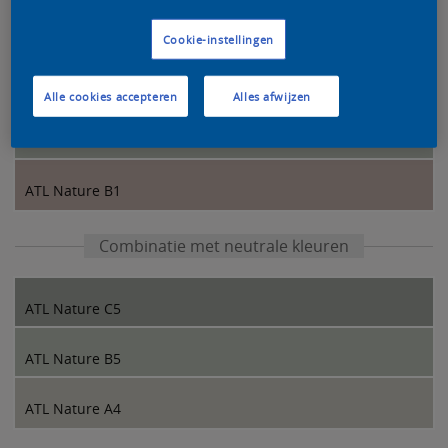
Kleurcombinatie van onze designers
Cookie-instellingen
ATL Nature C1
Alle cookies accepteren
Alles afwijzen
ATL Nature B5
ATL Nature B1
Combinatie met neutrale kleuren
ATL Nature C5
ATL Nature B5
ATL Nature A4