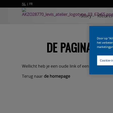
NL
FR
Story
Kleure
Door op “Al
DE PAGINA DIE 
het verbeter
marketingpr
Cookie-i
Wellicht heb je een oude link of een typefoutje 
Terug naar
de homepage