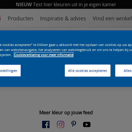
NIEUW
Test hier kleuren uit in je eigen kamer
n
Producten
Inspiratie & advies
Vind een winkel
le cookies accepteren” te klikken gaat u akkoord met het opslaan van cookies op uw a
JE PROBEERDE TE BEREIKE
en van websitenavigatie, het analyseren van websitegebruik en om ons te helpen bij o
ojecten.
Cookieverklaring voor meer informatie
nstellingen
Alle cookies accepteren
Alles
gemaakt bij de invoer van het adres.
Meer kleur op jouw feed