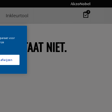
0
Inkleurtool
pparaat voor
N BESTAAT NIET.
nze
 afwijzen