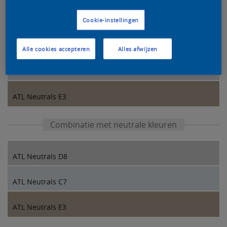
Kleurcombinatie van onze designers
Cookie-instellingen
ATL Neutrals D3
Alle cookies accepteren
Alles afwijzen
ATL Neutrals C7
ATL Neutrals E3
Combinatie met neutrale kleuren
ATL Neutrals D8
ATL Neutrals C7
ATL Neutrals E3