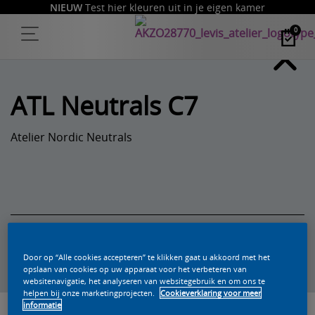
NIEUW
Test hier kleuren uit in je eigen kamer
0
ATL Neutrals C7
Atelier Nordic Neutrals
Zoek een product in deze kleur
Door op “Alle cookies accepteren” te klikken gaat u akkoord met het
opslaan van cookies op uw apparaat voor het verbeteren van
websitenavigatie, het analyseren van websitegebruik en om ons te
helpen bij onze marketingprojecten.
Cookieverklaring voor meer
informatie