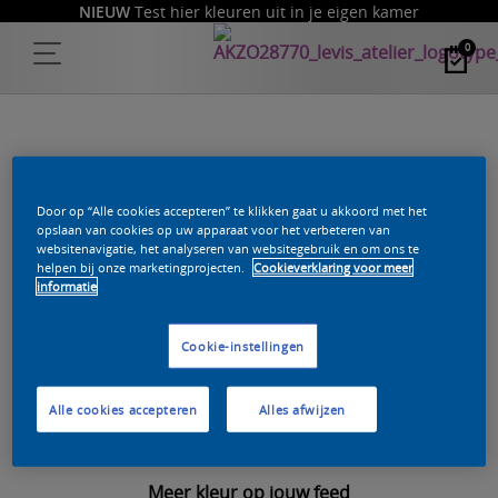
NIEUW
Test hier kleuren uit in je eigen kamer
0
DE PAGINA DIE JE PROBEERDE TE
Door op “Alle cookies accepteren” te klikken gaat u akkoord met het
opslaan van cookies op uw apparaat voor het verbeteren van
websitenavigatie, het analyseren van websitegebruik en om ons te
BEREIKEN BESTAAT NIET.
helpen bij onze marketingprojecten.
Cookieverklaring voor meer
informatie
Wellicht heb je een oude link of een typefoutje gemaakt
Cookie-instellingen
bij de invoer van het adres.
Terug naar
de homepage
Alle cookies accepteren
Alles afwijzen
Meer kleur op jouw feed