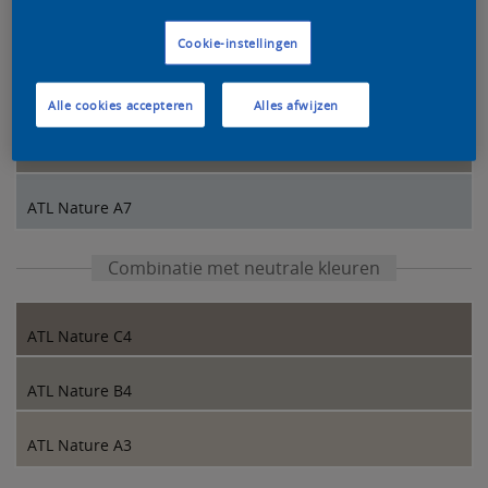
Kleurcombinatie van onze designers
Cookie-instellingen
ATL Nature D7
Alle cookies accepteren
Alles afwijzen
ATL Nature B4
ATL Nature A7
Combinatie met neutrale kleuren
ATL Nature C4
ATL Nature B4
ATL Nature A3