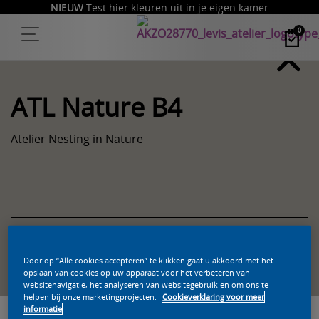
NIEUW
Test hier kleuren uit in je eigen kamer
0
ATL Nature B4
Atelier Nesting in Nature
Zoek een product in deze kleur
Door op “Alle cookies accepteren” te klikken gaat u akkoord met het
opslaan van cookies op uw apparaat voor het verbeteren van
websitenavigatie, het analyseren van websitegebruik en om ons te
helpen bij onze marketingprojecten.
Cookieverklaring voor meer
informatie