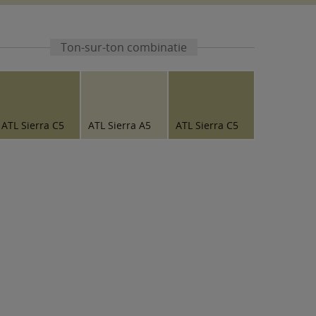
Ton-sur-ton combinatie
ATL Sierra C5
ATL Sierra A5
ATL Sierra C5