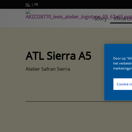
NL
FR
Story
Kleure
ATL Sierra A5
Door op “Al
het verbeter
Atelier Safran Sierra
marketingpr
Cookie-i