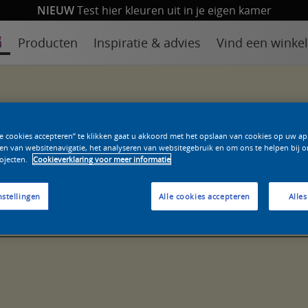
NIEUW
Test hier kleuren uit in je eigen kamer
n
Producten
Inspiratie & advies
Vind een winkel
le cookies accepteren” te klikken gaat u akkoord met het opslaan van cookies op uw a
en van websitenavigatie, het analyseren van websitegebruik en om ons te helpen bij o
ojecten.
Cookieverklaring voor meer informatie
nstellingen
Alle cookies accepteren
Alles