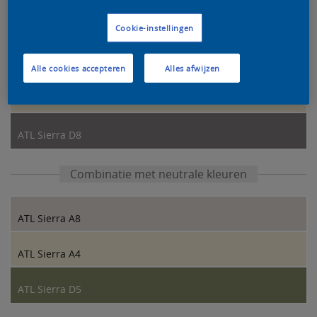
Kleurcombinatie van onze designers
Cookie-instellingen
ATL Sierra B8
Alle cookies accepteren
Alles afwijzen
ATL Sierra A4
ATL Sierra D8
Combinatie met neutrale kleuren
ATL Sierra A8
ATL Sierra A4
ATL Sierra D5