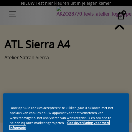
NIEUW
Test hier kleuren uit in je eigen kamer
0
ATL Sierra A4
Atelier Safran Sierra
Zoek een product in deze kleur
Door op “Alle cookies accepteren” te klikken gaat u akkoord met het
opslaan van cookies op uw apparaat voor het verbeteren van
websitenavigatie, het analyseren van websitegebruik en om ons te
helpen bij onze marketingprojecten.
Cookieverklaring voor meer
informatie