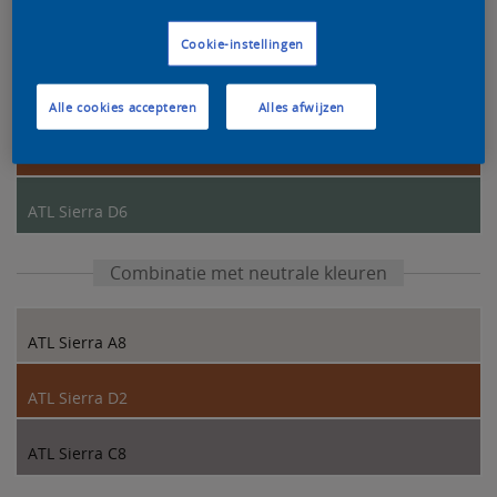
Kleurcombinatie van onze designers
Cookie-instellingen
ATL Sierra A6
Alle cookies accepteren
Alles afwijzen
ATL Sierra D2
ATL Sierra D6
Combinatie met neutrale kleuren
ATL Sierra A8
ATL Sierra D2
ATL Sierra C8