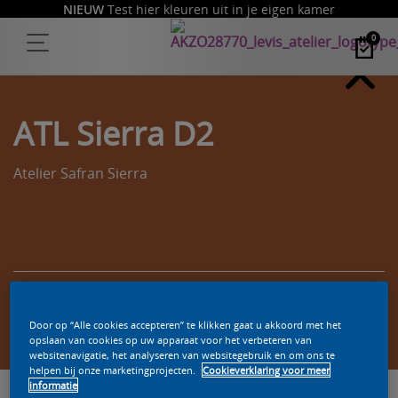
NIEUW
Test hier kleuren uit in je eigen kamer
0
ATL Sierra D2
Atelier Safran Sierra
Zoek een product in deze kleur
Door op “Alle cookies accepteren” te klikken gaat u akkoord met het
opslaan van cookies op uw apparaat voor het verbeteren van
websitenavigatie, het analyseren van websitegebruik en om ons te
helpen bij onze marketingprojecten.
Cookieverklaring voor meer
informatie