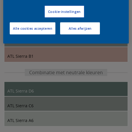
Kleurcombinatie van onze designers
Cookie-instellingen
ATL Sierra E2
Alle cookies accepteren
Alles afwijzen
ATL Sierra C6
ATL Sierra B1
Combinatie met neutrale kleuren
ATL Sierra D6
ATL Sierra C6
ATL Sierra A6