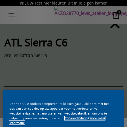
NIEUW
Test hier kleuren uit in je eigen kamer
0
ATL Sierra C6
Atelier Safran Sierra
Zoek een product in deze kleur
Door op “Alle cookies accepteren” te klikken gaat u akkoord met het
opslaan van cookies op uw apparaat voor het verbeteren van
websitenavigatie, het analyseren van websitegebruik en om ons te
helpen bij onze marketingprojecten.
Cookieverklaring voor meer
informatie