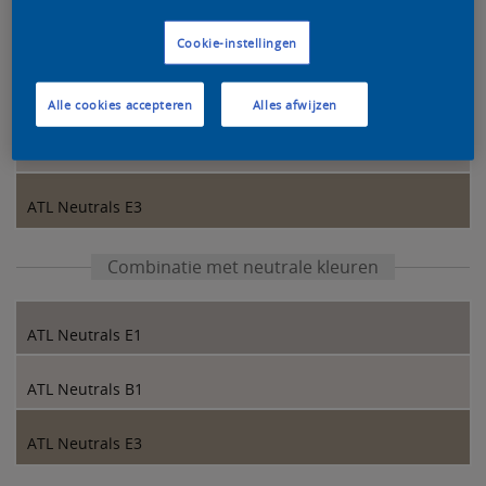
Kleurcombinatie van onze designers
Cookie-instellingen
ATL Neutrals E5
Alle cookies accepteren
Alles afwijzen
ATL Neutrals B1
ATL Neutrals E3
Combinatie met neutrale kleuren
ATL Neutrals E1
ATL Neutrals B1
ATL Neutrals E3