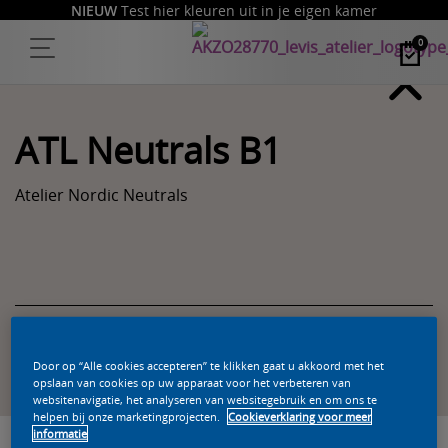
NIEUW
Test hier kleuren uit in je eigen kamer
0
ATL Neutrals B1
Atelier Nordic Neutrals
Zoek een product in deze kleur
Door op “Alle cookies accepteren” te klikken gaat u akkoord met het
opslaan van cookies op uw apparaat voor het verbeteren van
websitenavigatie, het analyseren van websitegebruik en om ons te
helpen bij onze marketingprojecten.
Cookieverklaring voor meer
informatie