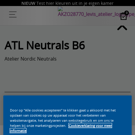
NIEUW
Test hier kleuren uit in je eigen kamer
0
ATL Neutrals B6
Atelier Nordic Neutrals
Zoek een product in deze kleur
Door op “Alle cookies accepteren” te klikken gaat u akkoord met het
opslaan van cookies op uw apparaat voor het verbeteren van
websitenavigatie, het analyseren van websitegebruik en om ons te
helpen bij onze marketingprojecten.
Cookieverklaring voor meer
informatie