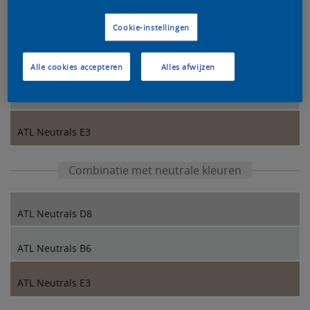
Kleurcombinatie van onze designers
Cookie-instellingen
ATL Neutrals E2
Alle cookies accepteren
Alles afwijzen
ATL Neutrals B6
ATL Neutrals E3
Combinatie met neutrale kleuren
ATL Neutrals D8
ATL Neutrals B6
ATL Neutrals E3