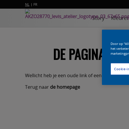
NL
FR
Story
Kleure
Door op “Al
DE PAGINA DIE 
het verbeter
marketingpr
Cookie-i
Wellicht heb je een oude link of een typefoutje 
Terug naar
de homepage