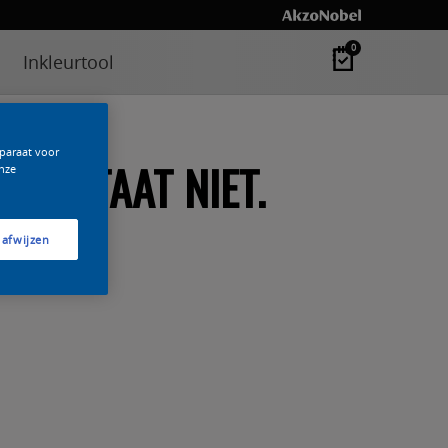
0
Inkleurtool
pparaat voor
N BESTAAT NIET.
nze
 afwijzen