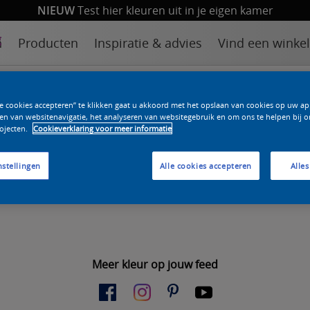
NIEUW
Test hier kleuren uit in je eigen kamer
n
Producten
Inspiratie & advies
Vind een winkel
le cookies accepteren” te klikken gaat u akkoord met het opslaan van cookies op uw a
JE PROBEERDE TE BEREIKE
en van websitenavigatie, het analyseren van websitegebruik en om ons te helpen bij o
ojecten.
Cookieverklaring voor meer informatie
nstellingen
Alle cookies accepteren
Alles
gemaakt bij de invoer van het adres.
Meer kleur op jouw feed