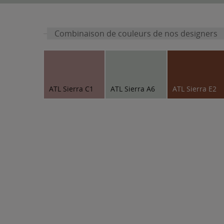
Combinaison de couleurs de nos designers
ATL Sierra C1
ATL Sierra A6
ATL Sierra E2