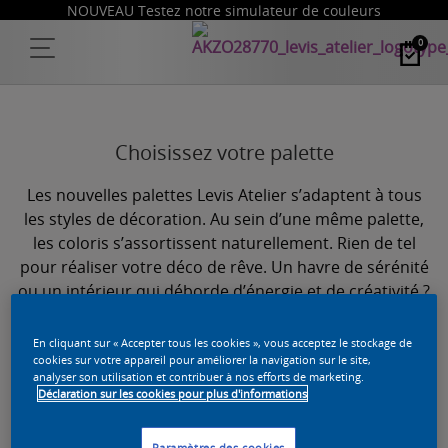
NOUVEAU Testez notre simulateur de couleurs
0
Choisissez votre palette
Les nouvelles palettes Levis Atelier s’adaptent à tous
les styles de décoration. Au sein d’une même palette,
les coloris s’assortissent naturellement. Rien de tel
pour réaliser votre déco de rêve. Un havre de sérénité
ou un intérieur qui déborde d’énergie et de créativité ?
Avec les couleurs Levis Atelier, c’est VOUS qui
choisissez.
En cliquant sur « Accepter tous les cookies », vous acceptez le stockage de
cookies sur votre appareil pour améliorer la navigation sur le site,
analyser son utilisation et contribuer à nos efforts de marketing.
Déclaration sur les cookies pour plus d'informations
Nesting in Nature
Paramètres des cookies