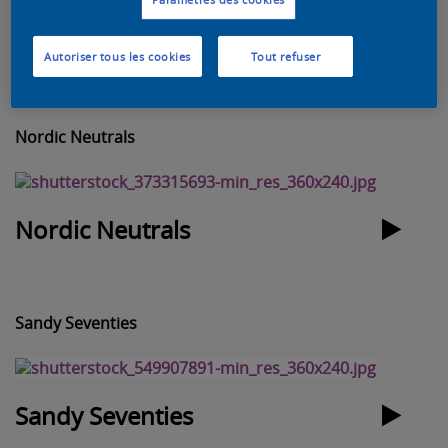
Nesting in Nature
Autoriser tous les cookies
Tout refuser
Nordic Neutrals
Nordic Neutrals
Sandy Seventies
Sandy Seventies