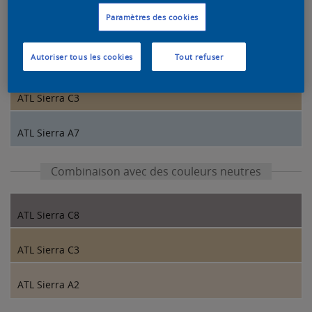
Combinaison de couleurs de nos designers
Paramètres des cookies
Autoriser tous les cookies
Tout refuser
ATL Sierra C7
ATL Sierra C3
ATL Sierra A7
Combinaison avec des couleurs neutres
ATL Sierra C8
ATL Sierra C3
ATL Sierra A2