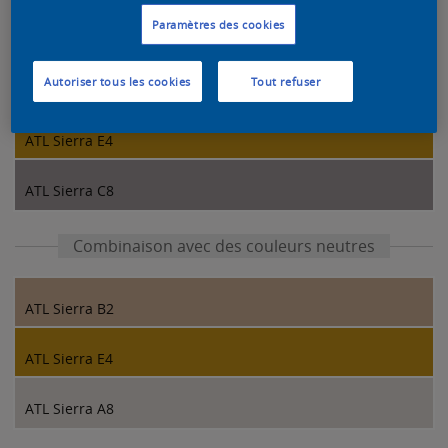
Combinaison de couleurs de nos designers
Paramètres des cookies
Autoriser tous les cookies
Tout refuser
ATL Sierra A7
ATL Sierra E4
ATL Sierra C8
Combinaison avec des couleurs neutres
ATL Sierra B2
ATL Sierra E4
ATL Sierra A8