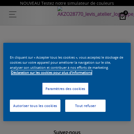
NOUVEAU Testez notre simulateur de couleurs
0
LA PAGE QUE VOUS AVEZ TENTÉ
En cliquant sur « Accepter tous les cookies », vous acceptez le stockage de
cookies sur votre appareil pour améliorer la navigation sur le site,
analyser son utilisation et contribuer à nos efforts de marketing.
D'ACCÉDER N'EXISTE PAS.
Déclaration sur les cookies pour plus d'informations
Vous avez peut-être créé un ancien lien ou une faute
Paramètres des cookies
de frappe lors de la saisie de l'adresse.
Autoriser tous les cookies
Tout refuser
Retour
à la page d'accueil
Suivez-nous