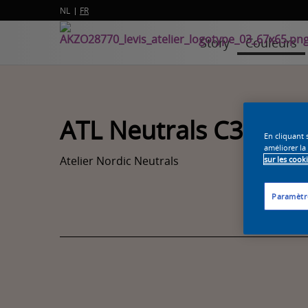
NL
FR
Story
Couleurs
ATL Neutrals C3
En cliquant 
améliorer la
Atelier Nordic Neutrals
sur les cook
Paramètr