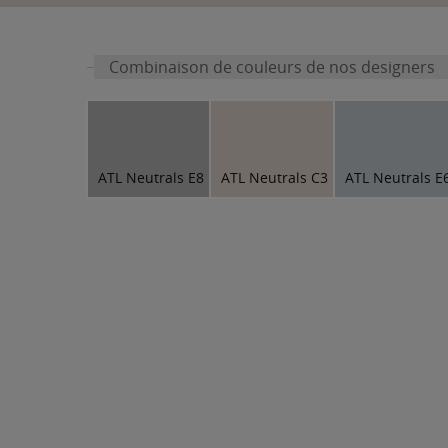
Combinaison de couleurs de nos designers
ATL Neutrals E8
ATL Neutrals C3
ATL Neutrals E