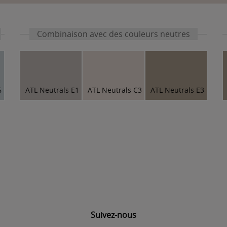
Combinaison avec des couleurs neutres
6
ATL Neutrals E1
ATL Neutrals C3
ATL Neutrals E3
Suivez-nous