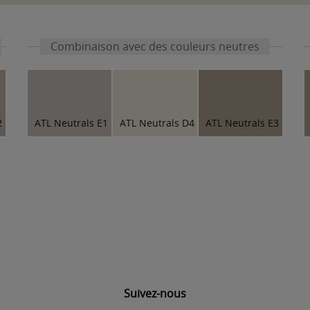
Combinaison avec des couleurs neutres
2
ATL Neutrals E1
ATL Neutrals D4
ATL Neutrals E3
Suivez-nous