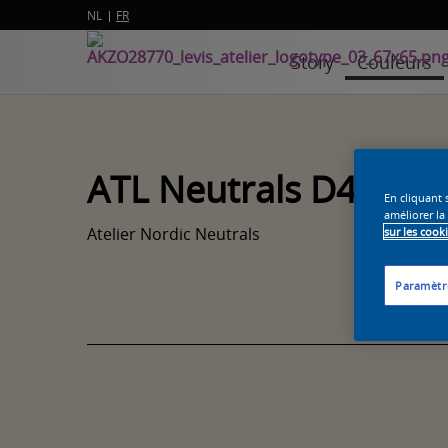
NL
FR
Story
Couleurs
ATL Neutrals D4
En cliquant 
améliorer la
Atelier Nordic Neutrals
sur les cook
Paramètr