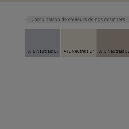
Combinaison de couleurs de nos designers
ATL Neutrals E7
ATL Neutrals D4
ATL Neutrals E