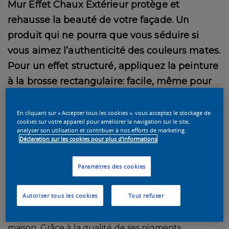
Mur Effet Chaux Extérieur protège et
rehausse la beauté de votre façade. Un
produit qui ne pourra que vous séduire si
vous aimez l’authenticité des couleurs mates.
Pour un effet structuré, appliquez la peinture
à la brosse rectangulaire: facile, même pour
les novices!
En cliquant sur « Accepter tous les cookies », vous acceptez le stockage de
cookies sur votre appareil pour améliorer la navigation sur le site,
Classique ou créative
analyser son utilisation et contribuer à nos efforts de marketing.
Déclaration sur les cookies pour plus d'informations
Pour un fini lisse et classique, appliquez la peinture
au rouleau pour façade standard. Pour un rendu
Paramètres des cookies
plus structuré, utilisez une
brosse rectangulaire
ou une
brosse à chaux à poils durs
. Les traces de
Autoriser tous les cookies
Tout refuser
brosse qui restent visibles après séchage de la
peinture, confèrent un charme unique à votre
maison. Grâce à la qualité de ses pigments