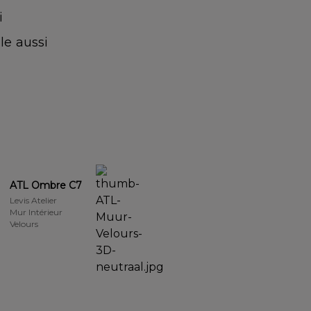
i
le aussi
ATL Ombre C7
Levis Atelier
Mur Intérieur
Velours