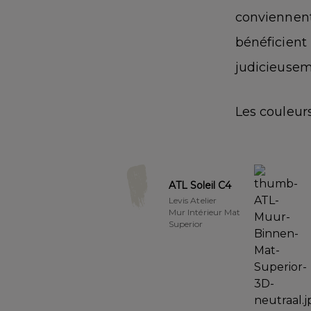
conviennent
bénéficient 
judicieusem
Les couleurs
ATL Soleil C4
Levis Atelier
Mur Intérieur Mat
Superior