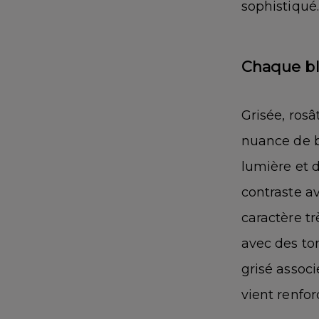
sophistiqué.
Chaque bl
Grisée, ros
nuance de b
lumière et 
contraste a
caractère t
avec des to
grisé associ
vient renfor