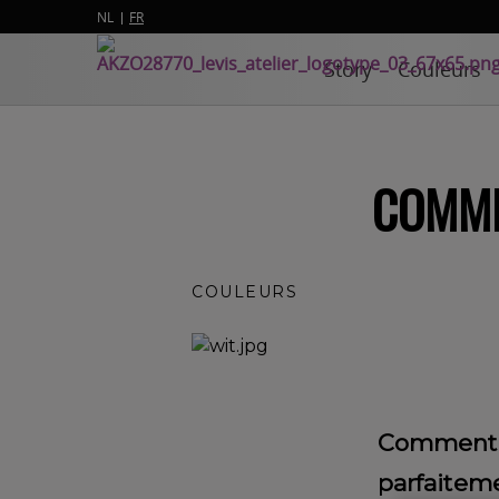
NL
FR
Story
Couleurs
COMME
COULEURS
Comment ch
parfaiteme