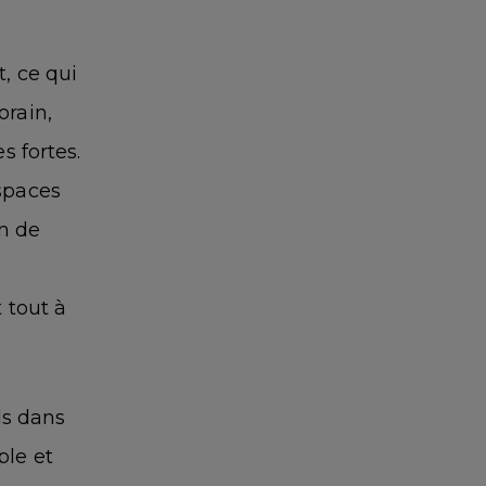
, ce qui
orain,
s fortes.
espaces
un de
 tout à
ds dans
ple et