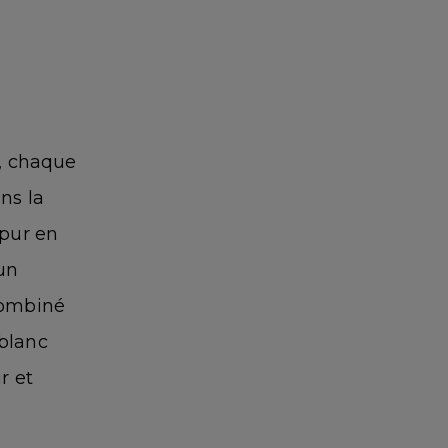
e, chaque
ns la
 pur en
un
combiné
 blanc
r et