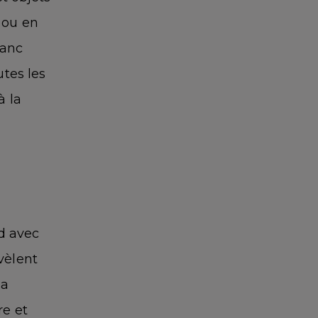
 ou en
lanc
utes les
à la
d avec
vèlent
la
re et