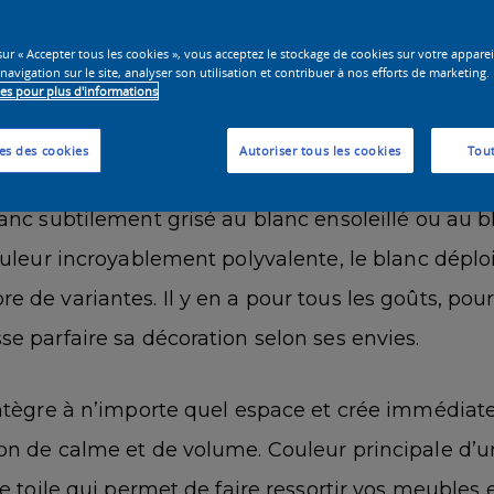
sur « Accepter tous les cookies », vous acceptez le stockage de cookies sur votre appare
 navigation sur le site, analyser son utilisation et contribuer à nos efforts de marketing.
ies pour plus d'informations
blanc : comment choisir ?
es des cookies
Autoriser tous les cookies
Tout
iste dans mille-et-une nuances, du blanc pur au 
lanc subtilement grisé au blanc ensoleillé ou au b
ouleur incroyablement polyvalente, le blanc déplo
 de variantes. Il y en a pour tous les goûts, pou
e parfaire sa décoration selon ses envies.
intègre à n’importe quel espace et crée immédia
on de calme et de volume. Couleur principale d’u
ne toile qui permet de faire ressortir vos meubles 