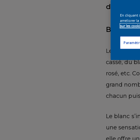
déco ?
En cliquant 
améliorer la
sur les cook
Blanc ou 
Paramètr
Le blanc ex
cassé, du b
rosé, etc. C
grand nombre
chacun puiss
Le blanc s’
une sensati
elle offre u