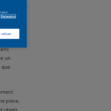
il pour
Déclaration
 refuser
blanc
lanc
ie un
r que
tement
ne pièce,
et objets