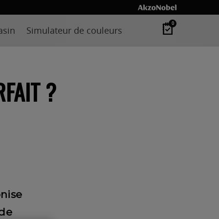
0
asin
Simulateur de couleurs
FAIT ?
onise
 de