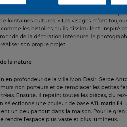
s voyages en Afrique et en Asie, Serge Anton a
 bien sûr, mais aussi des portraits caractéristique
e lointaines cultures. « Les visages m’ont toujour
ut comme les histoires qu’ils dissimulent. Inspiré
 monde de la décoration intérieure, le photograp
éaliser son propre projet.
de la nature
on en profondeur de la villa Mon Désir, Serge Ant
 murs non porteurs et de remplacer les petites fe
itrées. Ensuite, il repeint toutes les pièces, du r
ATL matin E4
on sélectionne une couleur de base
,
ient un peu partout dans la maison. Pour le grenie
de rendre l’espace plus vaste et plus lumineux.