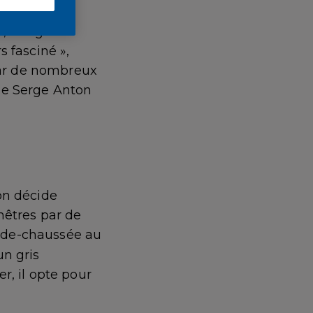
 ramené des
s, visages
s fasciné »,
 par de nombreux
he Serge Anton
on décide
nêtres par de
ez-de-chaussée au
 un gris
r, il opte pour