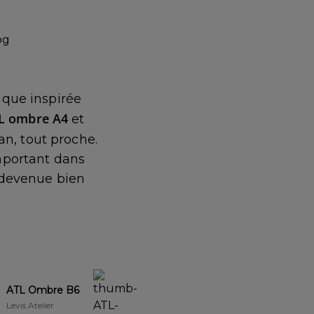
ique inspirée
L ombre A4
et
an, tout proche.
 important dans
st devenue bien
ATL Ombre B6
Levis Atelier