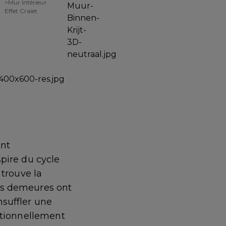
>Mur Intérieur
Effet Craiet
ant
spire du cycle
 trouve la
nes demeures ont
nsuffler une
entionnellement