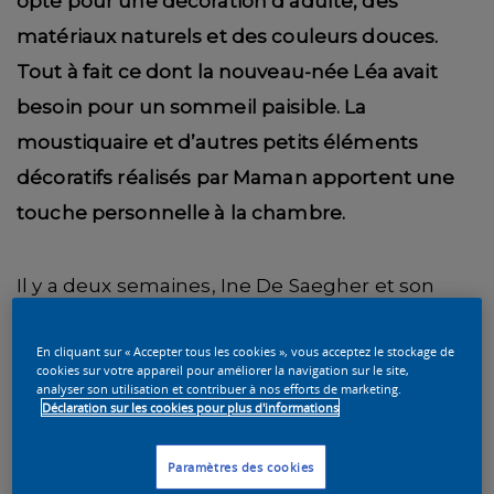
opté pour une décoration d’adulte, des
matériaux naturels et des couleurs douces.
Tout à fait ce dont la nouveau-née Léa avait
besoin pour un sommeil paisible. La
moustiquaire et d’autres petits éléments
décoratifs réalisés par Maman apportent une
touche personnelle à la chambre.
Il y a deux semaines, Ine De Saegher et son
compagnon se sont embarqués dans la
En cliquant sur « Accepter tous les cookies », vous acceptez le stockage de
grande aventure parentale. Heureusement, la
cookies sur votre appareil pour améliorer la navigation sur le site,
analyser son utilisation et contribuer à nos efforts de marketing.
chambre du bébé était prête juste à temps
Déclaration sur les cookies pour plus d'informations
pour accueillir la petite Léa. « Nous ne savions
pas si nous attendions une fille ou un garçon…
Paramètres des cookies