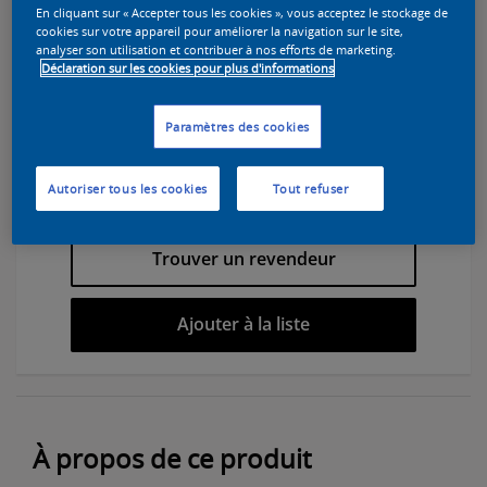
En cliquant sur « Accepter tous les cookies », vous acceptez le stockage de
cookies sur votre appareil pour améliorer la navigation sur le site,
analyser son utilisation et contribuer à nos efforts de marketing.
Déclaration sur les cookies pour plus d'informations
Paramètres des cookies
Sélectionnez une couleur pour cette
peinture
Autoriser tous les cookies
Tout refuser
Trouver un revendeur
Ajouter à la liste
À propos de ce produit