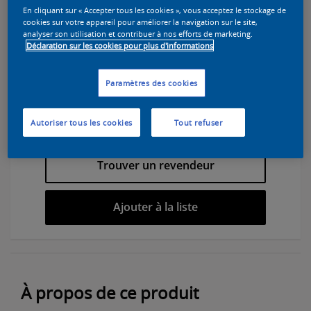
En cliquant sur « Accepter tous les cookies », vous acceptez le stockage de
cookies sur votre appareil pour améliorer la navigation sur le site,
analyser son utilisation et contribuer à nos efforts de marketing.
Déclaration sur les cookies pour plus d'informations
Sélectionnez une couleur pour cette
Paramètres des cookies
peinture
Autoriser tous les cookies
Tout refuser
Trouver un revendeur
Ajouter à la liste
À propos de ce produit